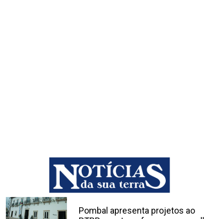
Noticias em Destaque
POMBAL
Pombal apresenta projetos ao
PTRR para transformar o concelho
21/04/2026
Noticias em Destaque
POMBAL
Constituído Fundo Local Solidário
para apoiar na reconstrução do
concelho
2/04/2026
Noticias em Destaque
POMBAL
Pombal apresenta projetos ao