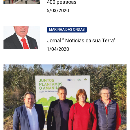
400 pessoas
5/03/2020
MARINHA DAS ONDAS
Jornal “ Noticias da sua Terra”
1/04/2020
Ao continuar a navegar está a concordar com a utilização de
cookies neste site.
Concordo
2:00
lara e Seixo
Investimento de 2,94 milhões de euros para a exp