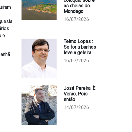
colóquio sobre
as cheias do
buíram
Mondego
16/07/2026
guesia.
ários
u o
Telmo Lopes :
Se for a banhos
leve a geleira
manhã
16/07/2026
José Pereira: È
Verão, Pois
então
14/07/2026