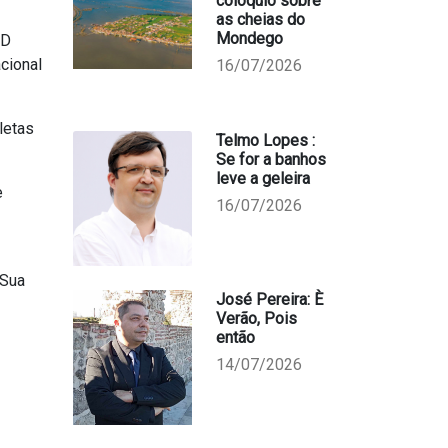
colóquio sobre
as cheias do
Mondego
PD
cional
16/07/2026
letas
Telmo Lopes :
Se for a banhos
leve a geleira
e
16/07/2026
 Sua
José Pereira: È
Verão, Pois
então
14/07/2026