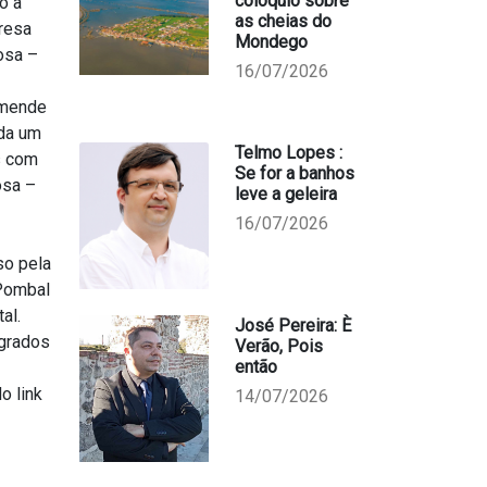
colóquio sobre
o à
as cheias do
resa
Mondego
osa –
16/07/2026
omende
nda um
Telmo Lopes :
s com
Se for a banhos
osa –
leve a geleira
16/07/2026
so pela
 Pombal
al.
José Pereira: È
agrados
Verão, Pois
então
o link
14/07/2026