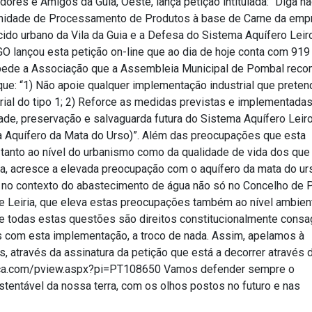
res e Amigos da Guia, Oeste, lança petição intitulada: “Diga nã
Unidade de Processamento de Produtos à base de Carne da emp
cido urbano da Vila da Guia e a Defesa do Sistema Aquífero Leir
 lançou esta petição on-line que ao dia de hoje conta com 919
 pede a Associação que a Assembleia Municipal de Pombal rec
que: “1) Não apoie qualquer implementação industrial que prete
trial do tipo 1; 2) Reforce as medidas previstas e implementada
dade, preservação e salvaguarda futura do Sistema Aquífero Leir
 Aquífero da Mata do Urso)”. Além das preocupações que esta
 tanto ao nível do urbanismo como da qualidade de vida dos que
ia, acresce a elevada preocupação com o aquífero da mata do ur
 no contexto do abastecimento de água não só no Concelho de
 Leiria, que eleva estas preocupações também ao nível ambient
 todas estas questões são direitos constitucionalmente cons
s com esta implementação, a troco de nada. Assim, apelamos à
s, através da assinatura da petição que está a decorrer através d
lica.com/pview.aspx?pi=PT108650 Vamos defender sempre o
tentável da nossa terra, com os olhos postos no futuro e nas