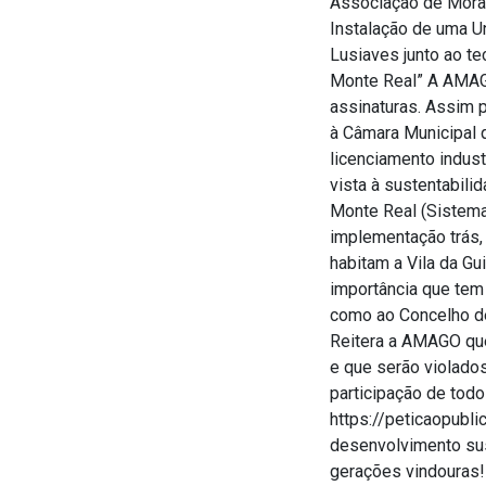
Associação de Morado
Instalação de uma 
Lusiaves junto ao te
Monte Real” A AMAGO
assinaturas. Assim
à Câmara Municipal 
licenciamento indus
vista à sustentabili
Monte Real (Sistema
implementação trás,
habitam a Vila da Gu
importância que tem
como ao Concelho de
Reitera a AMAGO que
e que serão violado
participação de todo
https://peticaopub
desenvolvimento sus
gerações vindouras!